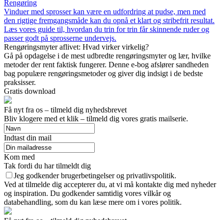
Rengøring
Vinduer med sprosser kan være en udfordring at pudse, men med
den rigtige fremgangsmåde kan du opnå et klart og stribefrit resultat.
Læs vores guide til, hvordan du trin for trin får skinnende ruder og
passer godt på sprosserne undervejs.
Rengøringsmyter aflivet: Hvad virker virkelig?
Gå på opdagelse i de mest udbredte rengøringsmyter og lær, hvilke
metoder der rent faktisk fungerer. Denne e-bog afslører sandheden
bag populære rengøringsmetoder og giver dig indsigt i de bedste
praksisser.
Gratis download
Få nyt fra os – tilmeld dig nyhedsbrevet
Bliv klogere med et klik – tilmeld dig vores gratis mailserie.
Indtast din mail
Kom med
Tak fordi du har tilmeldt dig
Jeg godkender brugerbetingelser og privatlivspolitik.
Ved at tilmelde dig accepterer du, at vi må kontakte dig med nyheder
og inspiration. Du godkender samtidig vores vilkår og
databehandling, som du kan læse mere om i vores politik.