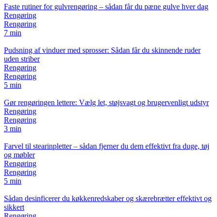
Faste rutiner for gulvrengøring – sådan får du pæne gulve hver dag
Rengøring
Rengøring
7 min
Pudsning af vinduer med sprosser: Sådan får du skinnende ruder
uden striber
Rengøring
Rengøring
5 min
Gør rengøringen lettere: Vælg let, støjsvagt og brugervenligt udstyr
Rengøring
Rengøring
3 min
Farvel til stearinpletter – sådan fjerner du dem effektivt fra duge, tøj
og møbler
Rengøring
Rengøring
5 min
Sådan desinficerer du køkkenredskaber og skærebrætter effektivt og
sikkert
Rengøring