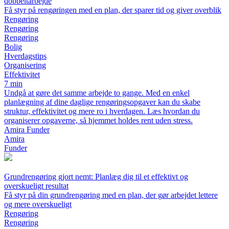
dobbeltarbejde
Få styr på rengøringen med en plan, der sparer tid og giver overblik
Rengøring
Rengøring
Rengøring
Bolig
Hverdagstips
Organisering
Effektivitet
7 min
Undgå at gøre det samme arbejde to gange. Med en enkel
planlægning af dine daglige rengøringsopgaver kan du skabe
struktur, effektivitet og mere ro i hverdagen. Læs hvordan du
organiserer opgaverne, så hjemmet holdes rent uden stress.
Amira Funder
Amira
Funder
Grundrengøring gjort nemt: Planlæg dig til et effektivt og
overskueligt resultat
Få styr på din grundrengøring med en plan, der gør arbejdet lettere
og mere overskueligt
Rengøring
Rengøring