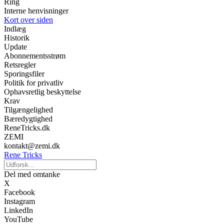
Ring
Interne henvisninger
Kort over siden
Indlæg
Historik
Update
Abonnementsstrøm
Retsregler
Sporingsfiler
Politik for privatliv
Ophavsretlig beskyttelse
Krav
Tilgængelighed
Bæredygtighed
ReneTricks.dk
ZEMI
kontakt@zemi.dk
Rene Tricks
Del med omtanke
X
Facebook
Instagram
LinkedIn
YouTube