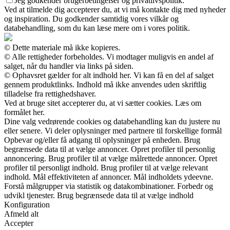
Jeg godkender brugerbetingelser og privatlivspolitik.
Ved at tilmelde dig accepterer du, at vi må kontakte dig med nyheder
og inspiration. Du godkender samtidig vores vilkår og
databehandling, som du kan læse mere om i vores politik.
© Dette materiale må ikke kopieres.
© Alle rettigheder forbeholdes. Vi modtager muligvis en andel af
salget, når du handler via links på siden.
© Ophavsret gælder for alt indhold her. Vi kan få en del af salget
gennem produktlinks. Indhold må ikke anvendes uden skriftlig
tilladelse fra rettighedshaver.
Ved at bruge sitet accepterer du, at vi sætter cookies. Læs om
formålet her.
Dine valg vedrørende cookies og databehandling kan du justere nu
eller senere. Vi deler oplysninger med partnere til forskellige formål
Opbevar og/eller få adgang til oplysninger på enheden. Brug
begrænsede data til at vælge annoncer. Opret profiler til personlig
annoncering. Brug profiler til at vælge målrettede annoncer. Opret
profiler til personligt indhold. Brug profiler til at vælge relevant
indhold. Mål effektiviteten af annoncer. Mål indholdets ydeevne.
Forstå målgrupper via statistik og datakombinationer. Forbedr og
udvikl tjenester. Brug begrænsede data til at vælge indhold
Konfiguration
Afmeld alt
Accepter