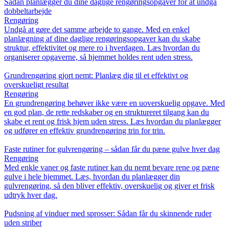
Sådan planlægger du dine daglige rengøringsopgaver for at undgå
dobbeltarbejde
Rengøring
Undgå at gøre det samme arbejde to gange. Med en enkel
planlægning af dine daglige rengøringsopgaver kan du skabe
struktur, effektivitet og mere ro i hverdagen. Læs hvordan du
organiserer opgaverne, så hjemmet holdes rent uden stress.
Grundrengøring gjort nemt: Planlæg dig til et effektivt og
overskueligt resultat
Rengøring
En grundrengøring behøver ikke være en uoverskuelig opgave. Med
en god plan, de rette redskaber og en struktureret tilgang kan du
skabe et rent og frisk hjem uden stress. Læs hvordan du planlægger
og udfører en effektiv grundrengøring trin for trin.
Faste rutiner for gulvrengøring – sådan får du pæne gulve hver dag
Rengøring
Med enkle vaner og faste rutiner kan du nemt bevare rene og pæne
gulve i hele hjemmet. Læs, hvordan du planlægger din
gulvrengøring, så den bliver effektiv, overskuelig og giver et frisk
udtryk hver dag.
Pudsning af vinduer med sprosser: Sådan får du skinnende ruder
uden striber