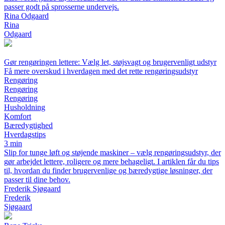
passer godt på sprosserne undervejs.
Rina Odgaard
Rina
Odgaard
Gør rengøringen lettere: Vælg let, støjsvagt og brugervenligt udstyr
Få mere overskud i hverdagen med det rette rengøringsudstyr
Rengøring
Rengøring
Rengøring
Husholdning
Komfort
Bæredygtighed
Hverdagstips
3 min
Slip for tunge løft og støjende maskiner – vælg rengøringsudstyr, der
gør arbejdet lettere, roligere og mere behageligt. I artiklen får du tips
til, hvordan du finder brugervenlige og bæredygtige løsninger, der
passer til dine behov.
Frederik Sjøgaard
Frederik
Sjøgaard