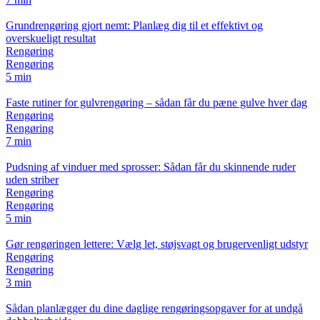
Grundrengøring gjort nemt: Planlæg dig til et effektivt og
overskueligt resultat
Rengøring
Rengøring
5 min
Faste rutiner for gulvrengøring – sådan får du pæne gulve hver dag
Rengøring
Rengøring
7 min
Pudsning af vinduer med sprosser: Sådan får du skinnende ruder
uden striber
Rengøring
Rengøring
5 min
Gør rengøringen lettere: Vælg let, støjsvagt og brugervenligt udstyr
Rengøring
Rengøring
3 min
Sådan planlægger du dine daglige rengøringsopgaver for at undgå