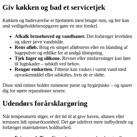
Giv køkken og bad et servicetjek
Køkken og badeværelse er hjemmets mest brugte rum, og her kan
små vedligeholdelsesopgaver gøre en stor forskel.
Afkalk brusehoved og vandhaner.
Det forlænger levetiden
og sikrer jævn vandstråle.
Rens afløb.
Brug en simpel afløbsrens eller en blanding af
bagepulver og eddike for at undgå tilstopning.
Tjek fuger og silikone.
Revner eller misfarvninger kan føre
til fugtskader – udskift ved behov.
Rengør emhætten.
Filtrene kan vaskes i varmt vand med
opvaskemiddel eller udskiftes, hvis de er slidte.
Disse små rutiner holder rummene pæne og hygiejniske – og sparer
dig for større reparationer senere.
Udendørs forårsklargøring
Når temperaturen stiger, er det tid til at give haven, altanen eller
terrassen lidt opmærksomhed. Det gør udelivet mere indbydende og
forlænger materialernes holdbarhed.