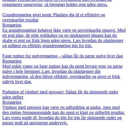
organiserer opgaverne, så hjemmet holdes rent uden stress.
Grundrengøring gjort nemt: Planlæg dig til et effektivt og
overskueligt resultat
Rengøring
En grundrengøring behøver ikke være en uoverskuelig opgave. Med
en god plan, de rette redskaber og en struktureret tilgang kan du
skabe et rent og frisk hjem uden stress. Læs hvordan du planlægger
og udfører en effektiv grundrengøring trin for trin.
Faste rutiner for gulvrengøring – sådan får du pæne gulve hver dag
Rengøring
Med enkle vaner og faste rutiner kan du nemt bevare rene og pæne
gulve i hele hjemmet. Læs, hvordan du planlægger din
gulvrengøring, så den bliver effektiv, overskuelig og giver et frisk
udtryk hver dag.
Pudsning af vinduer med sprosser: Sådan får du skinnende ruder
uden striber
Rengøring
Vinduer med sprosser kan være en udfordring at pudse, men med
den rigtige fremgangsmåde kan du opnå et klart og stribefrit resultat.
Læs vores guide til, hvordan du trin for trin får skinnende ruder og
passer godt på sprosserne undervejs.