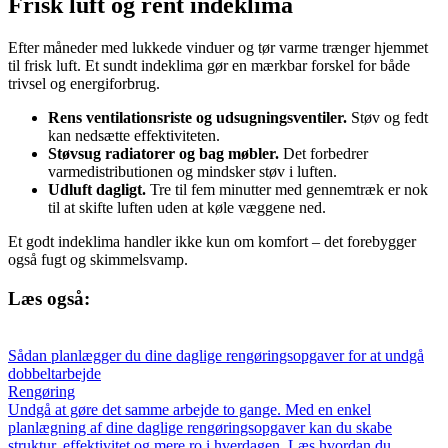
Frisk luft og rent indeklima
Efter måneder med lukkede vinduer og tør varme trænger hjemmet
til frisk luft. Et sundt indeklima gør en mærkbar forskel for både
trivsel og energiforbrug.
Rens ventilationsriste og udsugningsventiler.
Støv og fedt
kan nedsætte effektiviteten.
Støvsug radiatorer og bag møbler.
Det forbedrer
varmedistributionen og mindsker støv i luften.
Udluft dagligt.
Tre til fem minutter med gennemtræk er nok
til at skifte luften uden at køle væggene ned.
Et godt indeklima handler ikke kun om komfort – det forebygger
også fugt og skimmelsvamp.
Læs også:
Sådan planlægger du dine daglige rengøringsopgaver for at undgå
dobbeltarbejde
Rengøring
Undgå at gøre det samme arbejde to gange. Med en enkel
planlægning af dine daglige rengøringsopgaver kan du skabe
struktur, effektivitet og mere ro i hverdagen. Læs hvordan du