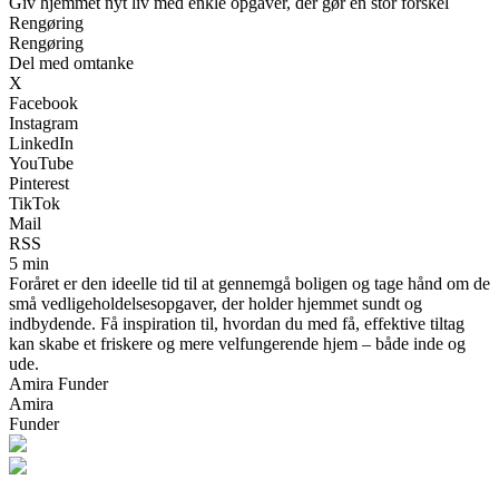
Giv hjemmet nyt liv med enkle opgaver, der gør en stor forskel
Rengøring
Rengøring
Del med omtanke
X
Facebook
Instagram
LinkedIn
YouTube
Pinterest
TikTok
Mail
RSS
5 min
Foråret er den ideelle tid til at gennemgå boligen og tage hånd om de
små vedligeholdelsesopgaver, der holder hjemmet sundt og
indbydende. Få inspiration til, hvordan du med få, effektive tiltag
kan skabe et friskere og mere velfungerende hjem – både inde og
ude.
Amira Funder
Amira
Funder