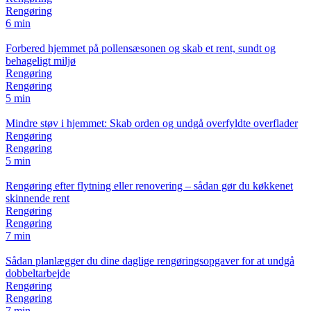
Rengøring
6 min
Forbered hjemmet på pollensæsonen og skab et rent, sundt og
behageligt miljø
Rengøring
Rengøring
5 min
Mindre støv i hjemmet: Skab orden og undgå overfyldte overflader
Rengøring
Rengøring
5 min
Rengøring efter flytning eller renovering – sådan gør du køkkenet
skinnende rent
Rengøring
Rengøring
7 min
Sådan planlægger du dine daglige rengøringsopgaver for at undgå
dobbeltarbejde
Rengøring
Rengøring
7 min