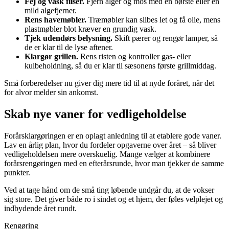
Fej og vask fliser.
Fjern alger og mos med en børste eller en
mild algefjerner.
Rens havemøbler.
Træmøbler kan slibes let og få olie, mens
plastmøbler blot kræver en grundig vask.
Tjek udendørs belysning.
Skift pærer og rengør lamper, så
de er klar til de lyse aftener.
Klargør grillen.
Rens risten og kontroller gas- eller
kulbeholdning, så du er klar til sæsonens første grillmiddag.
Små forberedelser nu giver dig mere tid til at nyde foråret, når det
for alvor melder sin ankomst.
Skab nye vaner for vedligeholdelse
Forårsklargøringen er en oplagt anledning til at etablere gode vaner.
Lav en årlig plan, hvor du fordeler opgaverne over året – så bliver
vedligeholdelsen mere overskuelig. Mange vælger at kombinere
forårsrengøringen med en efterårsrunde, hvor man tjekker de samme
punkter.
Ved at tage hånd om de små ting løbende undgår du, at de vokser
sig store. Det giver både ro i sindet og et hjem, der føles velplejet og
indbydende året rundt.
Rengøring