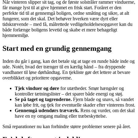
Når vinteren slipper sit tag, og de første solstråler rammer vinduerne,
får mange lyst til at give hjemmet en frisk start. Foråret er den
perfekte tid til at gennemgå boligen, ordne småting og sikre, at alt
fungerer, som det skal. Det behøver hverken være dyrt eller
tidskrævende – med få, målrettede vedligeholdelsesopgaver kan du
både forlænge boligens levetid og skabe et mere behageligt
hjemmemiljø.
Start med en grundig gennemgang
Inden du går i gang, kan det betale sig at tage en runde både inde og
ude. Notér, hvad der trænger til en kærlig hånd – fra dryppende
vandhaner til løse dørhåndtag. En tjekliste gør det lettere at bevare
overblikket og prioritere opgaverne.
Tjek vinduer og døre
for utætheder. Smør hængsler og
kontroller tætningslister – det sparer både energi og støj.
Se på taget og tagrenderne.
Fjern blade og snavs, så vandet
kan løbe frit, og tjek for eventuelle skader efter vinterens frost.
Gennemgå udendørs træværk.
Rens og vurder, om det skal
have en ny omgang maling eller træbeskyttelse.
Små reparationer nu kan forhindre større problemer senere på året.