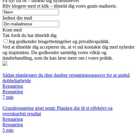
Få nyt fra os – tilmeld dig nyhedsbrevet
Bliv klogere med et klik – tilmeld dig vores gratis mailserie.
Indtast din mail
Kom med
Tak fordi du har tilmeldt dig
Jeg godkender brugerbetingelser og privatlivspolitik.
Ved at tilmelde dig accepterer du, at vi må kontakte dig med nyheder
og inspiration. Du godkender samtidig vores vilkår og
databehandling, som du kan læse mere om i vores politik.
Sådan planlægger du dine daglige rengøringsopgaver for at undgå
dobbeltarbejde
Rengøring
Rengøring
7 min
Grundrengøring gjort nemt: Planlæg dig til et effektivt og
overskueligt resultat
Rengøring
Rengøring
5 min