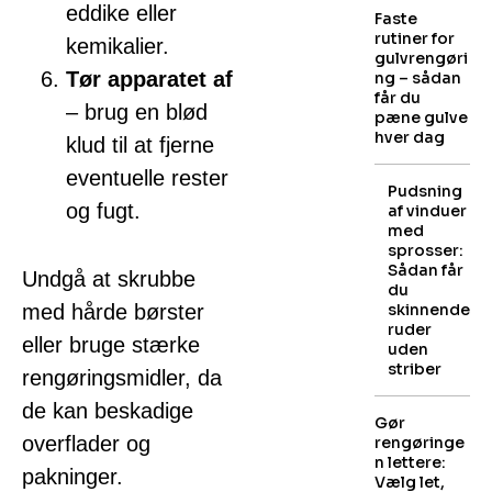
eddike eller
Faste
rutiner for
kemikalier.
gulvrengøri
Tør apparatet af
ng – sådan
får du
– brug en blød
pæne gulve
hver dag
klud til at fjerne
eventuelle rester
Pudsning
og fugt.
af vinduer
med
sprosser:
Sådan får
Undgå at skrubbe
du
med hårde børster
skinnende
ruder
eller bruge stærke
uden
striber
rengøringsmidler, da
de kan beskadige
Gør
overflader og
rengøringe
n lettere:
pakninger.
Vælg let,