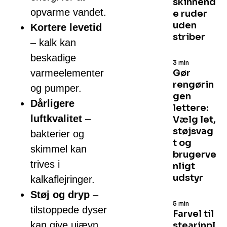
skinnend
opvarme vandet.
e ruder
uden
Kortere levetid
striber
– kalk kan
beskadige
3 min
varmeelementer
Gør
rengørin
og pumper.
gen
Dårligere
lettere:
luftkvalitet
–
Vælg let,
støjsvag
bakterier og
t og
skimmel kan
brugerve
trives i
nligt
udstyr
kalkaflejringer.
Støj og dryp
–
5 min
tilstoppede dyser
Farvel til
kan give ujævn
stearinpl