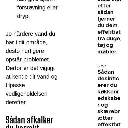
etter –
forstøvning eller
sådan
dryp.
fjerner
du dem
effektivt
Jo hårdere vand du
fra duge,
har i dit område,
tøj og
desto hurtigere
møbler
opstår problemet.
6 min
Derfor er det vigtigt
Sådan
at kende dit vand og
desinfic
tilpasse
erer du
køkkenr
vedligeholdelsen
edskabe
derefter.
r og
skærebr
Sådan afkalker
ætter
effektivt