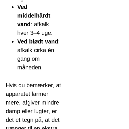
Ved
middelhårdt
vand
: afkalk
hver 3–4 uge.
Ved blødt vand
:
afkalk cirka én
gang om
måneden.
Hvis du bemærker, at
apparatet larmer
mere, afgiver mindre
damp eller lugter, er
det et tegn på, at det
trænger til en ekstra