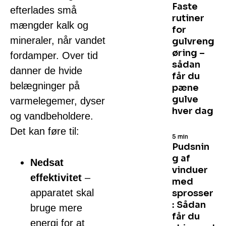
Faste
efterlades små
rutiner
mængder kalk og
for
mineraler, når vandet
gulvreng
øring –
fordamper. Over tid
sådan
danner de hvide
får du
belægninger på
pæne
gulve
varmelegemer, dyser
hver dag
og vandbeholdere.
Det kan føre til:
5 min
Pudsnin
g af
Nedsat
vinduer
effektivitet
–
med
apparatet skal
sprosser
: Sådan
bruge mere
får du
energi for at