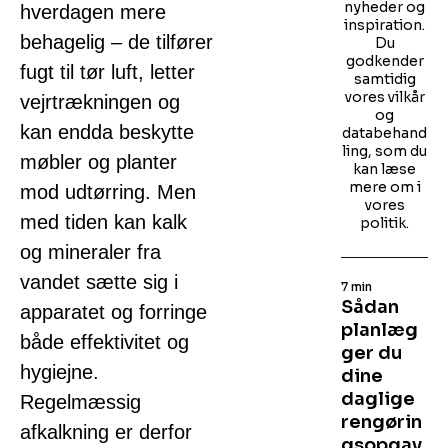
nyheder og
hverdagen mere
inspiration.
behagelig – de tilfører
Du
godkender
fugt til tør luft, letter
samtidig
vores vilkår
vejrtrækningen og
og
kan endda beskytte
databehand
ling, som du
møbler og planter
kan læse
mere om i
mod udtørring. Men
vores
med tiden kan kalk
politik.
og mineraler fra
vandet sætte sig i
7 min
Sådan
apparatet og forringe
planlæg
både effektivitet og
ger du
hygiejne.
dine
daglige
Regelmæssig
rengørin
afkalkning er derfor
gsopgav