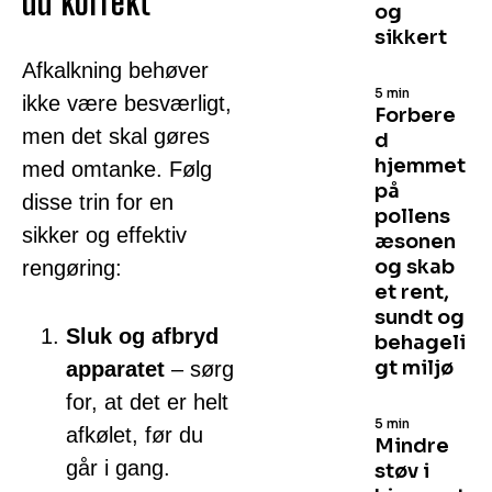
du korrekt
og
sikkert
Afkalkning behøver
5 min
ikke være besværligt,
Forbere
men det skal gøres
d
hjemmet
med omtanke. Følg
på
disse trin for en
pollens
sikker og effektiv
æsonen
og skab
rengøring:
et rent,
sundt og
Sluk og afbryd
behageli
gt miljø
apparatet
– sørg
for, at det er helt
5 min
afkølet, før du
Mindre
går i gang.
støv i