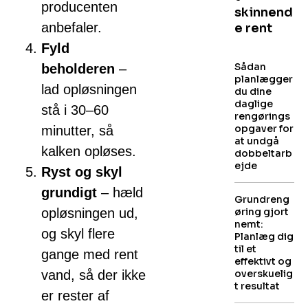
producenten
skinnend
anbefaler.
e rent
Fyld
Sådan
beholderen
–
planlægger
lad opløsningen
du dine
daglige
stå i 30–60
rengørings
opgaver for
minutter, så
at undgå
kalken opløses.
dobbeltarb
ejde
Ryst og skyl
grundigt
– hæld
Grundreng
opløsningen ud,
øring gjort
nemt:
og skyl flere
Planlæg dig
til et
gange med rent
effektivt og
vand, så der ikke
overskuelig
t resultat
er rester af