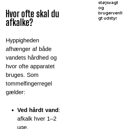
støjsvagt
og
Hvor ofte skal du
brugervenli
gt udstyr
afkalke?
Hyppigheden
afhænger af både
vandets hårdhed og
hvor ofte apparatet
bruges. Som
tommelfingerregel
gælder:
Ved hårdt vand
:
afkalk hver 1–2
uge.