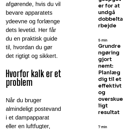
afgørende, hvis du vil
er for at
undgå
bevare apparatets
dobbelta
ydeevne og forlænge
rbejde
dets levetid. Her får
du en praktisk guide
5 min
Grundre
til, hvordan du gør
ngøring
det rigtigt og sikkert.
gjort
nemt:
Hvorfor kalk er et
Planlæg
dig til et
problem
effektivt
og
overskue
Når du bruger
ligt
almindeligt postevand
resultat
i et dampapparat
eller en luftfugter,
7 min