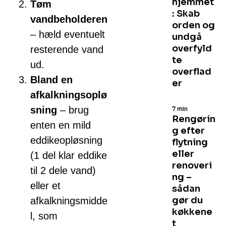
hjemmet
Tøm
: Skab
vandbeholderen
orden og
– hæld eventuelt
undgå
overfyld
resterende vand
te
ud.
overflad
Bland en
er
afkalkningsoplø
sning
– brug
7 min
Rengørin
enten en mild
g efter
eddikeopløsning
flytning
eller
(1 del klar eddike
renoveri
til 2 dele vand)
ng –
eller et
sådan
gør du
afkalkningsmidde
køkkene
l, som
t