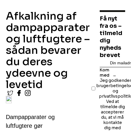
Afkalkning af
Få nyt
dampapparater
fra os –
tilmeld
og luftfugtere –
dig
sådan bevarer
nyheds
brevet
du deres
ydeevne og
Kom
med
levetid
Jeg godkende
brugerbetingels
og
privatlivspolitik
Ved at
tilmelde dig
accepterer
Dampapparater og
du, at vi må
kontakte
luftfugtere gør
dig med